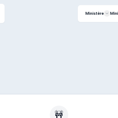
Ministère
Min
🚧