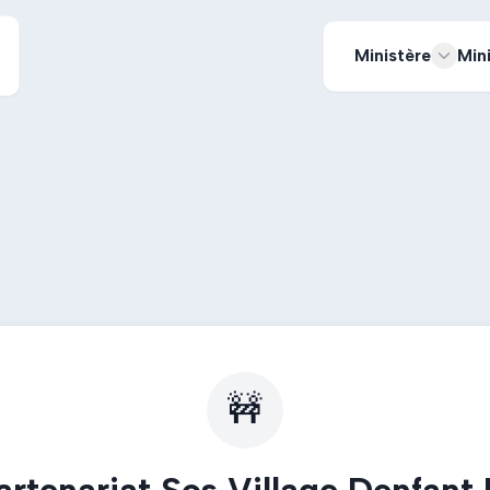
Ministère
Min
🚧
artenariat Sos Village Denfant 