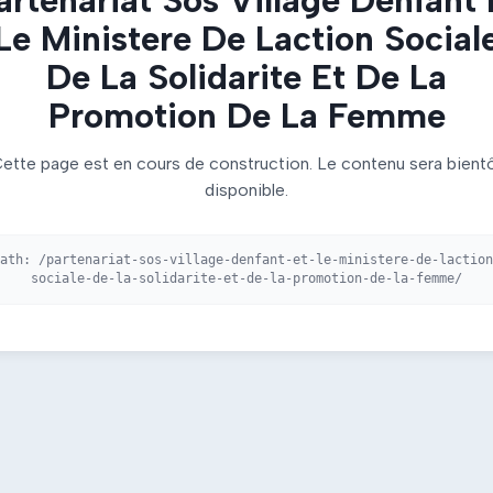
Le Ministere De Laction Social
De La Solidarite Et De La
Promotion De La Femme
ette page est en cours de construction. Le contenu sera bient
disponible.
Path:
/partenariat-sos-village-denfant-et-le-ministere-de-laction
sociale-de-la-solidarite-et-de-la-promotion-de-la-femme/