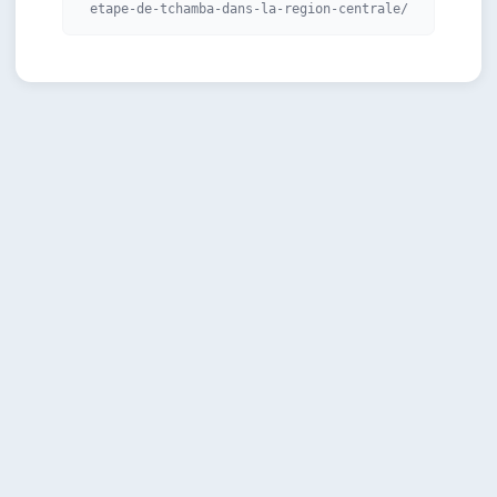
etape-de-tchamba-dans-la-region-centrale/