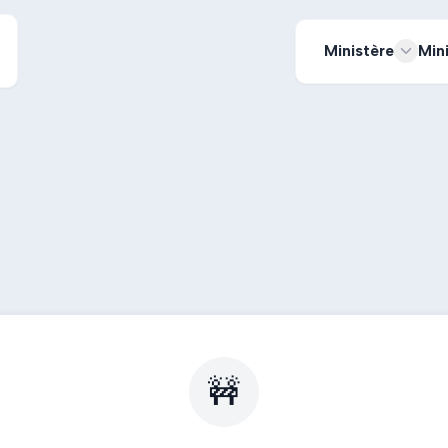
Ministère
Min
🚧