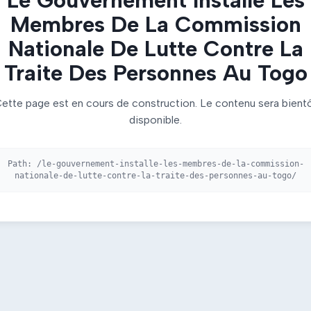
Membres De La Commission
Nationale De Lutte Contre La
Traite Des Personnes Au Togo
ette page est en cours de construction. Le contenu sera bient
disponible.
Path:
/le-gouvernement-installe-les-membres-de-la-commission-
nationale-de-lutte-contre-la-traite-des-personnes-au-togo/