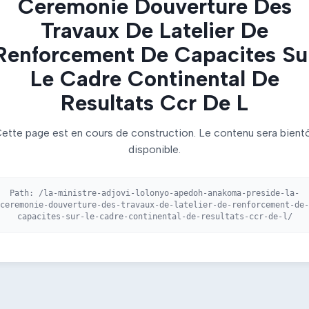
Ceremonie Douverture Des
Travaux De Latelier De
Renforcement De Capacites Su
Le Cadre Continental De
Resultats Ccr De L
ette page est en cours de construction. Le contenu sera bient
disponible.
Path:
/la-ministre-adjovi-lolonyo-apedoh-anakoma-preside-la-
ceremonie-douverture-des-travaux-de-latelier-de-renforcement-de-
capacites-sur-le-cadre-continental-de-resultats-ccr-de-l/