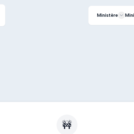
Ministère
Min
🚧