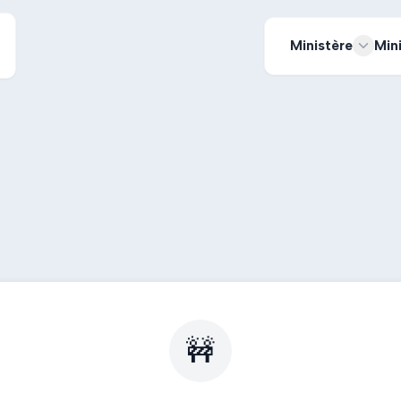
Ministère
Min
🚧