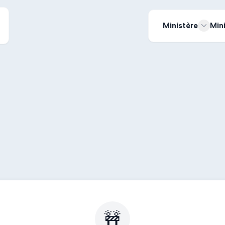
Ministère
Min
🚧