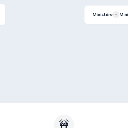
Ministère
Min
🚧