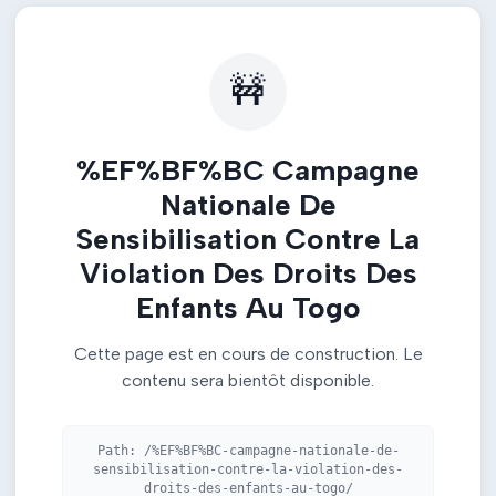
🚧
%EF%BF%BC Campagne
Nationale De
Sensibilisation Contre La
Violation Des Droits Des
Enfants Au Togo
Cette page est en cours de construction. Le
contenu sera bientôt disponible.
Path:
/%EF%BF%BC-campagne-nationale-de-
sensibilisation-contre-la-violation-des-
droits-des-enfants-au-togo/